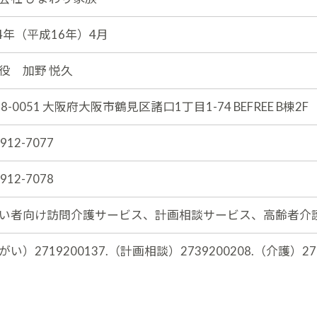
04年（平成16年）4月
役 加野 悦久
8-0051
大阪府大阪市鶴見区諸口1丁目1-74
BEFREE B棟2F
6912-7077
6912-7078
い者向け訪問介護サービス、計画相談サービス、高齢者介
い）2719200137.（計画相談）2739200208.（介護）277